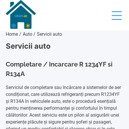
Skip
to
content
Home
Auto
Servicii auto
Servicii auto
Completare / Incarcare R 1234YF si
R134A
Serviciul de completare sau încărcare a sistemelor de aer
condiționat, care utilizează refrigeranți precum R1234YF
și R134A în vehiculele auto, este o procedură esențială
pentru menținerea performanței și confortului în timpul
călătoriilor. Acest serviciu este un pilon al asigurării unei
experiențe plăcute și sigure pentru șoferi și pasageri,
oferind un mediu confortabil și răcoros chiar și în cele