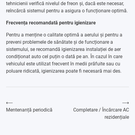
tehnicienii verifică nivelul de freon și, dacă este necesar,
reîncărcă sistemul pentru a asigura o funcționare optimă.
Frecvența recomandată pentru igienizare
Pentru a menține o calitate optimă a aerului și pentru a
preveni problemele de sănătate și de funcționare a
sistemului, se recomandă igienizarea instalației de aer
condiționat auto cel puțin o dată pe an. În cazul în care
vehiculul este utilizat frecvent în medii prăfuite sau cu
poluare ridicată, igienizarea poate fi necesară mai des.
⟵
⟶
Navigare
Mentenanță periodică
Completare / Încărcare AC
rezidențiale
în