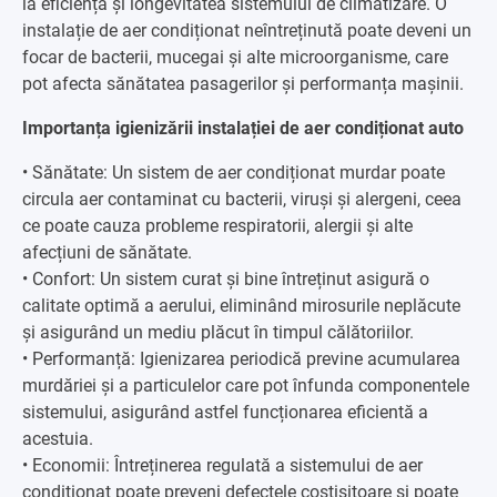
la eficiența și longevitatea sistemului de climatizare. O
instalație de aer condiționat neîntreținută poate deveni un
focar de bacterii, mucegai și alte microorganisme, care
pot afecta sănătatea pasagerilor și performanța mașinii.
Importanța igienizării instalației de aer condiționat auto
• Sănătate: Un sistem de aer condiționat murdar poate
circula aer contaminat cu bacterii, viruși și alergeni, ceea
ce poate cauza probleme respiratorii, alergii și alte
afecțiuni de sănătate.
• Confort: Un sistem curat și bine întreținut asigură o
calitate optimă a aerului, eliminând mirosurile neplăcute
și asigurând un mediu plăcut în timpul călătoriilor.
• Performanță: Igienizarea periodică previne acumularea
murdăriei și a particulelor care pot înfunda componentele
sistemului, asigurând astfel funcționarea eficientă a
acestuia.
• Economii: Întreținerea regulată a sistemului de aer
condiționat poate preveni defectele costisitoare și poate